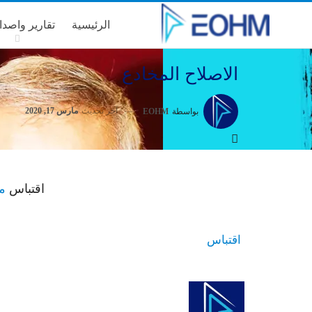
الرئيسية
تقارير واصدا
الاصلاح المخادع
آخر تحديث
مارس 17, 2020
بواسطة
EOHM
اقتباس
م
اقتباس
Facebook
Twitter
Linkedin
طباعة
Pinterest