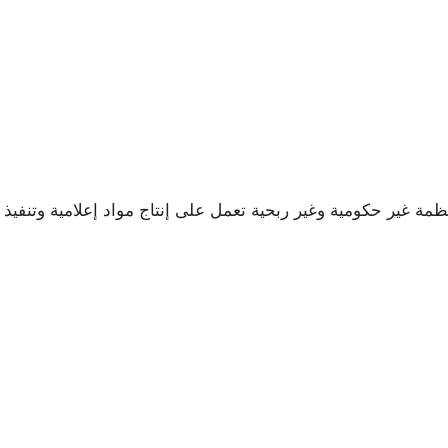
لإلكترونية للإعلام الإنساني-EOHM هي منظمة غير حكومية وغير ربحية تعمل على إنتاج مواد 