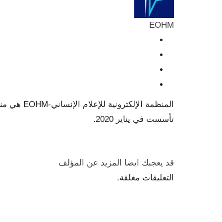
EOHM
المنظمة ا
تأسست في يناير 2020.
قد يعجبك ايضا
المزيد عن المؤلف
التعليقات مغلقة.
المنظمة الإلكترونية للإعلام الإنساني EOHM هي منظمة غير حكومية وغير ربحية تعمل على إنتاج مواد إعلامية وتنفيذ مشاريع رقمية تعزز من ثقافة التنوع والسلام.