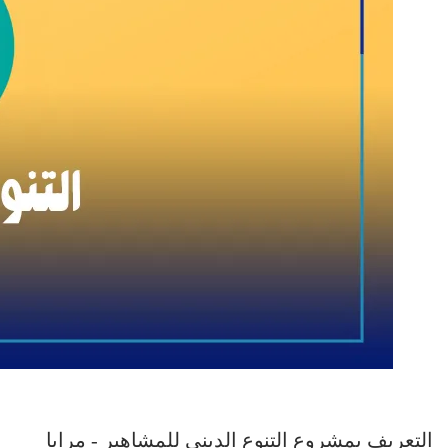
التعريف بمشروع التنوع الديني للمشاهير - مرايا