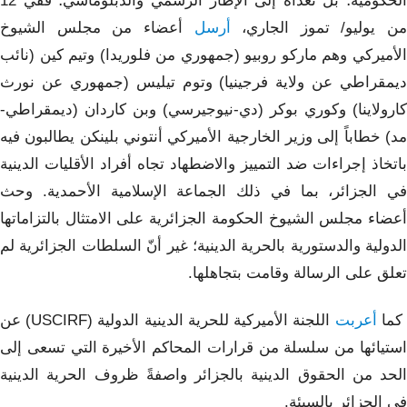
الحكومية؛ بل تعداه إلى الإطار الرسمي والدبلوماسي؛ ففي 12
من يوليو/ تموز الجاري،
أرسل
أعضاء من مجلس الشيوخ
الأميركي وهم ماركو روبيو (جمهوري من فلوريدا) وتيم كين (نائب
ديمقراطي عن ولاية فرجينيا) وتوم تيليس (جمهوري عن نورث
كارولاينا) وكوري بوكر (دي-نيوجيرسي) وبن كاردان (ديمقراطي-
مد) خطاباً إلى وزير الخارجية الأميركي أنتوني بلينكن يطالبون فيه
باتخاذ إجراءات ضد التمييز والاضطهاد تجاه أفراد الأقليات الدينية
في الجزائر، بما في ذلك الجماعة الإسلامية الأحمدية. وحث
أعضاء مجلس الشيوخ الحكومة الجزائرية على الامتثال بالتزاماتها
الدولية والدستورية بالحرية الدينية؛ غير أنّ السلطات الجزائرية لم
تعلق على الرسالة وقامت بتجاهلها.
كما
أعربت
اللجنة الأميركية للحرية الدينية الدولية (USCIRF) عن
استيائها من سلسلة من قرارات المحاكم الأخيرة التي تسعى إلى
الحد من الحقوق الدينية بالجزائر واصفةً ظروف الحرية الدينية
في الجزائر بالسيئة.