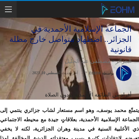
الجماعة الإسلامية الأحمدية في
الجزائر.. اضطهاد متواصل خارج مظلة
قانونية
الجزائر - مصطفى عبد الجليل
آخر تحديث
أغسطس 10, 2023
بواسطة
EOHM
أفراد من الطائفة الأحمدية يؤدون الصلاة
يتمتّع محمد يوسف، وهو اسم مستعار لشاب جزائري ينتمي إلى
الجماعة الإسلامية الأحمدية، بعلاقاتٍ جيدة مع محيطه الاجتماعي
ذي الأغلبية السنية في مدينة وهران الجزائرية، لكنه لا يخفي
تعرضه لانتقادات كثيرة بسبب معتقداته الدينية المخالفة لهذا