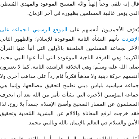
قال إنه تلقى وحياً إلهياً وانّه المسيح الموعود والمهدي المُنتظر،
الذي يؤمن غالبية المسلمين بظهوره في آخر الزمان.
ُعرّف الأحمديون أنفسهم على
الموقع الرسمي للجماعة على
الإنترنت
بأنهم النشأة الثانية الموعودة للإسلام؛ والظهور الثاني
الآخَر لجماعة المسلمين الملحقة بالأولين التي أنبأ عنها القرآن
الكريم؛ وهي الفرقة الناجية الموعودة التي أنبأ عنها النبي محمد
صلى الله عليه وسلّم؛ وهي الخلافة الراشدة الثانية. كما لا يعتبرون
أنفسهم حركة دينية ولا مذهباً فكرياً قام رداً على مذاهب أخرى ولا
جماعة سياسية بلباس ديني تطمح لتحقيق مصالحها، وإنما هي
جماعة المؤمنين الأخيرة التي نشأت بأمر من الله بعد أن انحرف
المسلمون عن المسار الصحيح وأصبح الإسلام جسداً بلا روح، لذا
فقد خرجت لرفع المعاناة والآلام عن البشرية المُعذبة وتحقيق
الأمن والسلام في العالم بالإيمان بالله وبالنبي محمد.
أمّا خصوم الطائفة فتنظر إليها على أنها طائفة خارجة عن