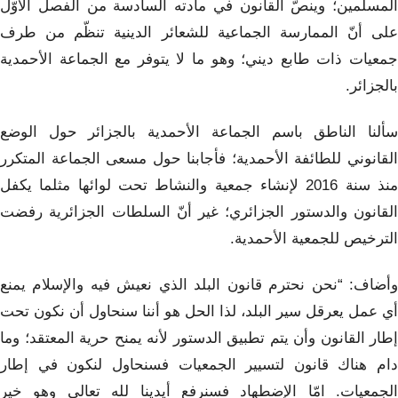
المسلمين؛ وينصُّ القانون في مادته السادسة من الفصل الأوّل
على أنّ الممارسة الجماعية للشعائر الدينية تنظّم من طرف
جمعيات ذات طابع ديني؛ وهو ما لا يتوفر مع الجماعة الأحمدية
بالجزائر.
سألنا الناطق باسم الجماعة الأحمدية بالجزائر حول الوضع
القانوني للطائفة الأحمدية؛ فأجابنا حول مسعى الجماعة المتكرر
منذ سنة 2016 لإنشاء جمعية والنشاط تحت لوائها مثلما يكفل
القانون والدستور الجزائري؛ غير أنّ السلطات الجزائرية رفضت
الترخيص للجمعية الأحمدية.
وأضاف: “نحن نحترم قانون البلد الذي نعيش فيه والإسلام يمنع
أي عمل يعرقل سير البلد، لذا الحل هو أننا سنحاول أن نكون تحت
إطار القانون وأن يتم تطبيق الدستور لأنه يمنح حرية المعتقد؛ وما
دام هناك قانون لتسيير الجمعيات فسنحاول لنكون في إطار
الجمعيات. امّا الإضطهاد فسنرفع أيدينا لله تعالى وهو خير