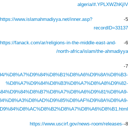
algeria/#.YPLXWZhKjIV
https://www.islamahmadiyya.net/inner.asp?
5-
recordID=33137
https://fanack.com/ar/religions-in-the-middle-east-and-
6-
north-africa/islam/the-ahmadiyya/
7-
tails/88494/%D8%A7%D9%84%D8%B1%D8%A6%D9%8A%D8%B3-
%D8%A7%D9%84%D8%B3%D8%A7%D8%A8%D9%82-
84%D9%84%D8%B7%D8%A7%D8%A6%D9%81%D8%A9-
84%D8%A3%D8%AD%D9%85%D8%AF%D9%8A%D8%A9-
D9%84%D8%AC%D8%B2%D8%A7%D8%A6%D8%B1.html
https://www.uscirf.gov/news-room/releases-
8-