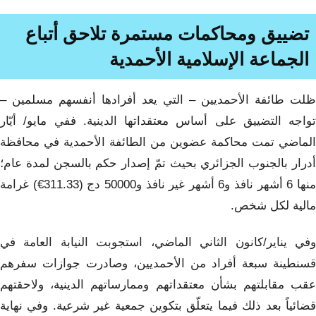
تضييق ومحاكمات مستمرة تلاحق أتباع
الجماعة الإسلامية الأحمدية
ظلت طائفة الأحمديين – التي يعد أفرادها أنفسهم مسلمين –
تواجه التضييق على أساس معتقداتها الدينية. ففي مايو/ أيّار
الماضي تمت محاكمة عضوين من الطائفة الأحمدية في محافظة
أدرار بالجنوب الجزائري بحيث تمّ إصدار حكم بالسجن لمدة عام؛
منها 6 أشهر نافذ و6 أشهر غير نافذ و50000 دج (311.33€) غرامة
مالية لكل شخص.
وفي يناير/كانون الثاني الماضي، استجوبت النيابة العامة في
قسنطينة سبعة أفراد من الأحمديين، وصادرت جوازات سفرهم
عقب مقابلتهم بشأن معتقداتهم وممارساتهم الدينية، ولاحقتهم
قضائياً بعد ذلك فيما يتعلّق بتكوين جمعية غير شرعية. وفي نهاية