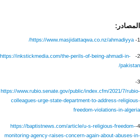
المصادر:
https://www.masjidattaqwa.co.nz/ahmadiyya/
1-
https://inkstickmedia.com/the-perils-of-being-ahmadi-in-
2-
pakistan/
3-
https://www.rubio.senate.gov/public/index.cfm/2021/7/rubio-
colleagues-urge-state-department-to-address-religious-
freedom-violations-in-algeria
https://baptistnews.com/article/u-s-religious-freedom-
4-
monitoring-agency-raises-concern-again-about-abuses-in-