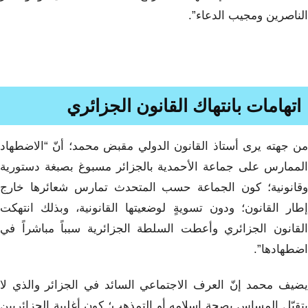
الناصرين ومجيب الدعاء”.
اتهامات بانتهاك القانون الجزائري
من جهته يرى أستاذ القانون الدولي مقبض محمد؛ أنّ “الاضطهاد
الممارس على جماعة الأحمدية بالجزائر مسبوغ بصبغة دستورية
وقانونية؛ كون الجماعة حسب المتحدث تمارس شعائرها خارج
إطار القانون؛ ودون تسويةٍ لوضعيتها القانونية، وبذلك انتهكت
القانون الجزائري وأعطت السلطة الجزائرية سبباً مباشراً في
اضطهادها”.
يضيف محمد إنّ العرف الاجتماعي السائد في الجزائر والذي لا
يتقبّل المساس بصحة إسلامه أو التمذهب؛ كون أغلبية الجزائريين