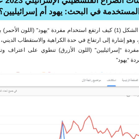
انعكاسات الصراع
المستخدمة في البحث: يهود أم إسرائيليين؟
يتضح من الشكل (1) كيف ارتفع استخدام مفردة “يهود” (اللون الأحمر)
 وهو إشارة إلى ارتفاع في حدة الكراهية والاستقطاب الديني، ب
فردة “إسرائيليين” (اللون الأزرق) تنطوي على اعتراف وت
ة “يهود”