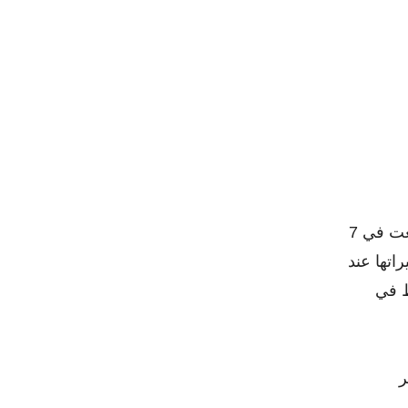
الحرب الفلسطينية الإسرائيلية 2023 أو حرب حماس وإسرائيل التي اندلعت في 7
يراتها عند
ط في
ر
كار