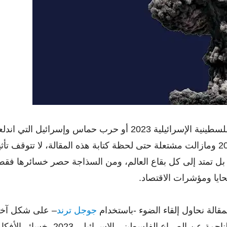
أكتوبر 2023 ومازالت مشتعلة حتى لحظة كتابة هذه المقالة، لا تتوقف تأث
بل تمتد إلى كل بقاع العالم، ومن السذاجة حصر خسائرها فق
حايا ومؤشرات الاقتصاد.
قالة نحاول إلقاء الضوء -باستخدام
جوجل ترند
– على شكل آخ
للخسائر الناجمة عن الصراع الفلسطيني الإسرائيلي 2023، خسائر الأف