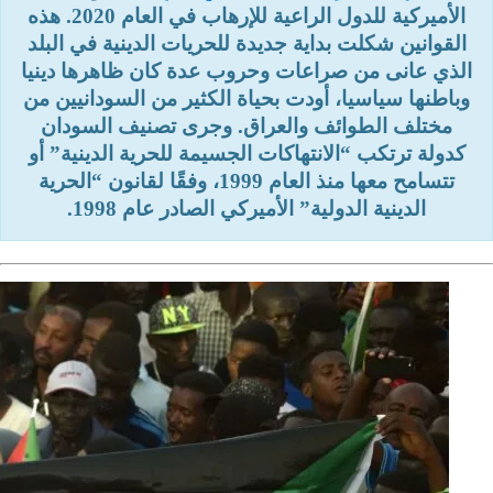
الأميركية للدول الراعية للإرهاب في العام 2020.
هذه
القوانين شكلت بداية جديدة للحريات الدينية في البلد
الذي عانى من صراعات وحروب عدة كان ظاهرها دينيا
وباطنها سياسيا، أودت بحياة الكثير من السودانيين من
مختلف الطوائف والعراق.
وجرى تصنيف السودان
كدولة ترتكب “الانتهاكات الجسيمة للحرية الدينية” أو
تتسامح معها منذ العام 1999، وفقًا لقانون “الحرية
الدينية الدولية” الأميركي الصادر عام 1998.