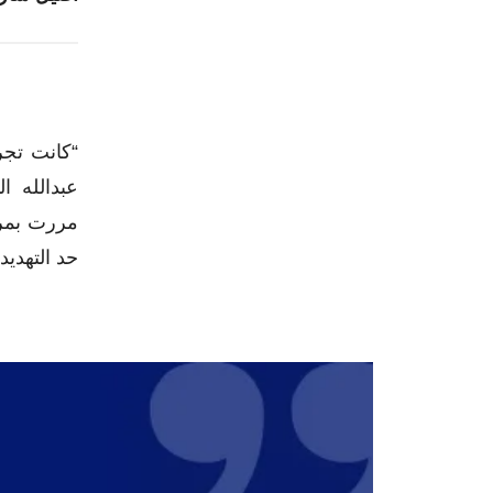
“كانت تجر
عبدالله ا
مررت بمرح
حد التهديد