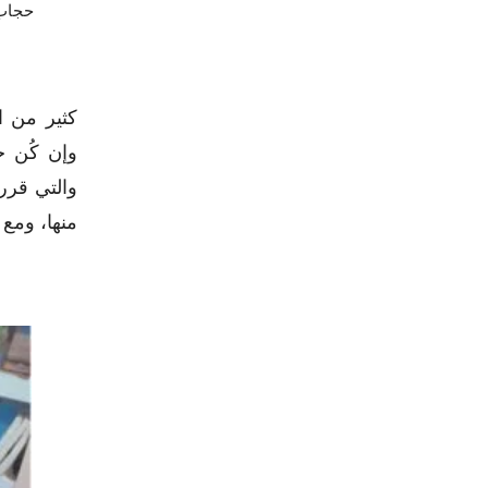
حجاب
كثير من ا
وإن كُن خ
والتي قرر
منها، ومع