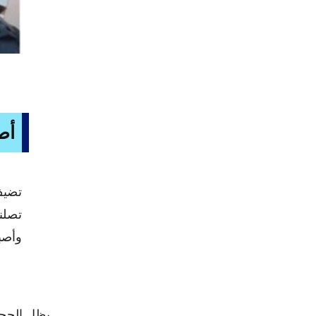
أص
تضيف
تصلن
وأصب
يظل الحجاب