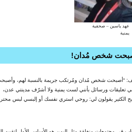
عهد ياسين – صحفية
يمنية
بحت شخص مُدان!
: “أصبحت شخص مُدان ومُرتكب جريمة بالنسبة لهم، وأصبح
ي تعليقات ورسائل بأنني لست يمنية ولا أشرّف مدينتي عدن،
ح الكثير يقولون لي: روحي استري نفسك أو إلبسي لبس محترم
 في مجتمعات منغلقة مثل اليمن هو الأساس الأول لتقييم المر