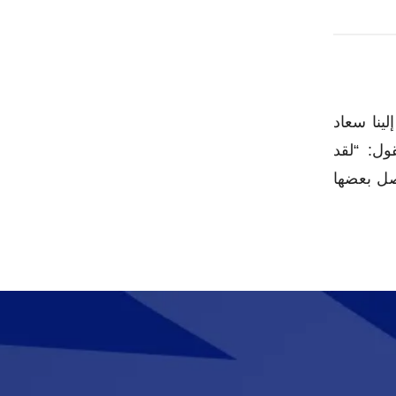
ينا سعاد
ول: “لقد
صل بعضها