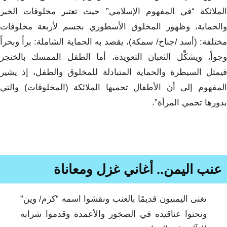
الملائكة “في المفهوم الإسلامي” حيث تعتبر مخلوقات الخير
والحماية، وظهور المخلوق الأسطوري بجسم لأربعة مخلوقات
مختلفة: (أسد /جناح/ سمكة)، يقصد به الحماية الشاملة: براً وبحراً
وجواً، ويشكِّل الثعبان التعويذة، أما الطفل الممسك بالخنجر
فيمثل السيطرة والحماية المتبادلة للمخلوق والطفل، إذ يشير
المفهوم إلى أن الأطفال تحميها الملائكة (المخلوقات) والتي
بدورها تحمي المرأة”.
عنب اليمن.. أغاني غزل ومعاناة
تغنى اليمنيون قديمًا بالعنب ونقشوا اسمه ”كرم/ وين”
ونحتوا عناقيده في الصخور والأعمدة وقدموا شرابه