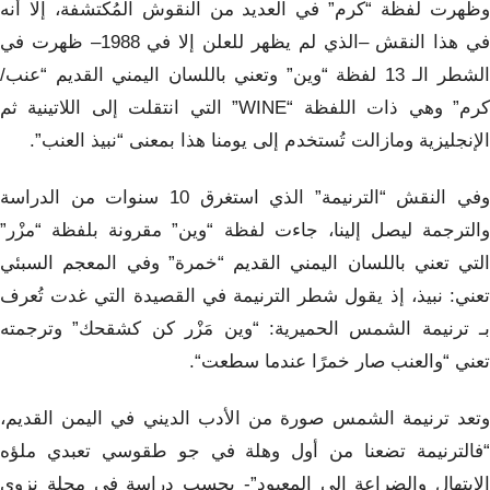
وظهرت لفظة “كرم” في العديد من النقوش المُكتشفة، إلا أنه
في هذا النقش –الذي لم يظهر للعلن إلا في 1988– ظهرت في
الشطر الـ 13 لفظة “وين” وتعني باللسان اليمني القديم “عنب/
كرم” وهي ذات اللفظة “WINE” التي انتقلت إلى اللاتينية ثم
الإنجليزية ومازالت تُستخدم إلى يومنا هذا بمعنى “نبيذ العنب”.
وفي النقش “الترنيمة” الذي استغرق 10 سنوات من الدراسة
والترجمة ليصل إلينا، جاءت لفظة “وين” مقرونة بلفظة “مزْر”
التي تعني باللسان اليمني القديم “خمرة” وفي المعجم السبئي
تعني: نبيذ، إذ يقول شطر الترنيمة في القصيدة التي غدت تُعرف
بـ ترنيمة الشمس الحميرية: “وين مَزْر كن كشقحك” وترجمته
تعني “والعنب صار خمرًا عندما سطعت“.
وتعد ترنيمة الشمس صورة من الأدب الديني في اليمن القديم،
“فالترنيمة تضعنا من أول وهلة في جو طقوسي تعبدي ملؤه
الابتهال والضراعة إلى المعبود”- بحسب دراسة في مجلة نزوى