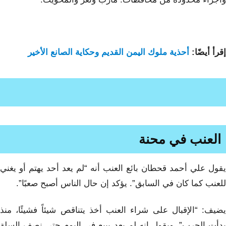
إقرأ أيضًا:
أحذية ملوك اليمن القديم وحكاية الصانع الأخير
العنب في محنة
يقول علي أحمد قحطان بائع العنب أنه “لم يعد أحد يهتم أو يغني
للعنب كما كان في السابق”. يؤكد إن حال الناس أصبح صعبًا”.
يضيف: “الإقبال على شراء العنب أخذ يتناقص شيئاً فشيئًا، منذ
بدأت الحرب”. ويقول إنه لم يعد يبيع في اليوم حتى نصف السلة