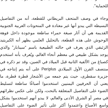
للحماية”.
وجاء في وصف المتحف البريطاني للقطعة، أنه من التفاصيل
البسيطة التي يبدو أنها غير معتادة في المنحوتات العربية الجنوبية
القديمة هي أن آثار صبغة حمراء ساطعة موجودة داخل فوهة
الوحوش على هذه القطعة، بالتحليل العلمي يظهر أنه الكبريتيد
الزئبقي الذي يعرف في حالته الطبيعية باسم “سينابار” والذي
يوجد بشكل طبيعي في معظم أنحاء العالم، ويُعرف بأنه استخدم
كصباغ من الألفية الثانية قبل الميلاد في الصين، وقد تم ذكره في
منتصف القرن الأول الميلادي Periplus على أنه يتم إنتاجه في
جزيرة سقطرى، حيث يتم جمعه من الأشجار قطرة قطرة، ما
يعني أن الحرفيين اليمنيين استخدموا أصباغًا ساطعة لتسليط
الضوء على التفاصيل المتعلقة بالنحت، ولكن على عكس نظرائهم
في مصر أو الشرق الأدنى والعالم، لا يبدو أنهم استخدموا بشكل
واسع الأصباغ واعتمدوا أكثر على تأثير الضوء على التفاصيل