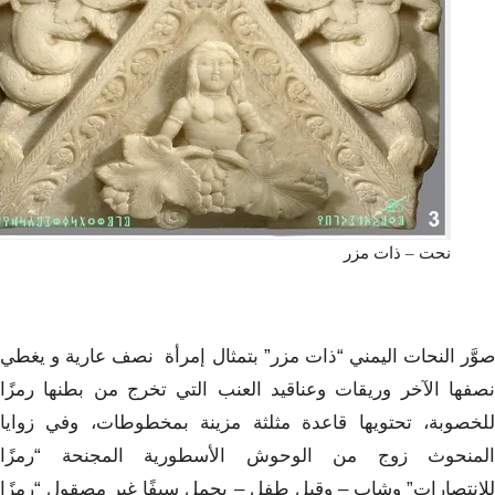
نحت – ذات مزر
صوَّر النحات اليمني “ذات مزر” بتمثال إمرأة نصف عارية و يغطي
نصفها الآخر وريقات وعناقيد العنب التي تخرج من بطنها رمزًا
للخصوبة، تحتويها قاعدة مثلثة مزينة بمخطوطات، وفي زوايا
المنحوث زوج من الوحوش الأسطورية المجنحة “رمزًا
للانتصارات” وشاب – وقيل طفل – يحمل سيفًا غير مصقول “رمزًا