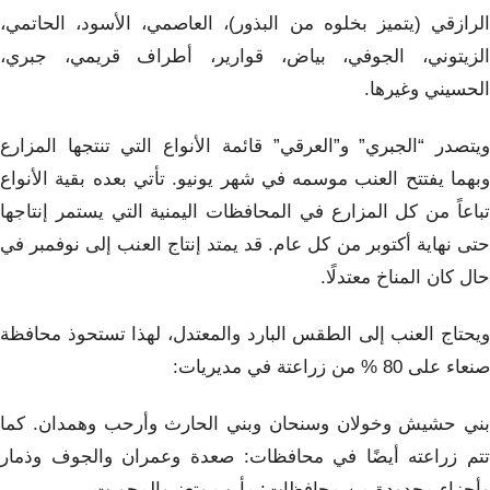
الرازقي (يتميز بخلوه من البذور)، العاصمي، الأسود، الحاتمي،
الزيتوني، الجوفي، بياض، قوارير، أطراف قريمي، جبري،
الحسيني وغيرها.
ويتصدر “الجبري” و”العرقي” قائمة الأنواع التي تنتجها المزارع
وبهما يفتتح العنب موسمه في شهر يونيو. تأتي بعده بقية الأنواع
تباعاً من كل المزارع في المحافظات اليمنية التي يستمر إنتاجها
حتى نهاية أكتوبر من كل عام. قد يمتد إنتاج العنب إلى نوفمبر في
حال كان المناخ معتدلًا.
ويحتاج العنب إلى الطقس البارد والمعتدل، لهذا تستحوذ محافظة
صنعاء على 80 % من زراعتة في مديريات:
بني حشيش وخولان وسنحان وبني الحارث وأرحب وهمدان. كما
تتم زراعته أيضًا في محافظات: صعدة وعمران والجوف وذمار
وأجزاء محدودة من محافظات: مأرب وتعز والمحويت.