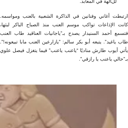
للآلهة في المعابد.
ارتبطت أغاني وفنانين في الذاكرة الشعبية بالعنب ومواسمه.
كانت الإذاعات تواكب موسم العنب منذ الصباح الباكر لبثها،
فتسمع أحمد السنيدار يصدح بـ”ياجانيات العناقيد طاب العنب
طاب ياغيد”. يتبعه أبو بكر سالم: ”يازارعين العنب مابا تبيعونه!”.
يأتي أيوب طارش مناديًا “ياعنب ياعنب” فيما يتغزل فيصل علوي
بـ”حالي ياعنب يا رازقي”.