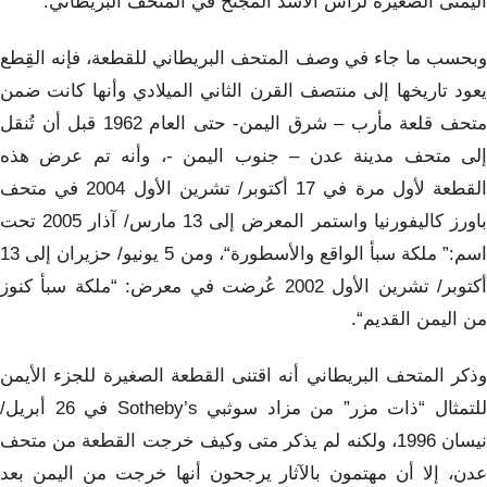
اليمنى الصغيرة لرأس الأسد المجنح في المتحف البريطاني.
وبحسب ما جاء في وصف المتحف البريطاني للقطعة، فإنه القِطع
يعود تاريخها إلى منتصف القرن الثاني الميلادي وأنها كانت ضمن
متحف قلعة مأرب – شرق اليمن- حتى العام 1962 قبل أن تُنقل
إلى متحف مدينة عدن – جنوب اليمن -، وأنه تم عرض هذه
القطعة لأول مرة في 17 أكتوبر/ تشرين الأول 2004 في متحف
باورز كاليفورنيا واستمر المعرض إلى 13 مارس/ آذار 2005 تحت
اسم:” ملكة سبأ الواقع والأسطورة“، ومن 5 يونيو/ حزيران إلى 13
أكتوبر/ تشرين الأول 2002 عُرضت في معرض: “ملكة سبأ كنوز
من اليمن القديم“.
وذكر المتحف البريطاني أنه اقتنى القطعة الصغيرة للجزء الأيمن
للتمثال “ذات مزر” من مزاد سوثبي Sotheby’s في 26 أبريل/
نيسان 1996، ولكنه لم يذكر متى وكيف خرجت القطعة من متحف
عدن، إلا أن مهتمون بالآثار يرجحون أنها خرجت من اليمن بعد