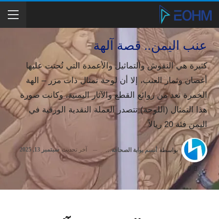
عنب اليمن.. قصة آلهة
كثيرة هي النقوش والتماثيل والأعمدة التي نُحتت عليها
أغصان وثمار العنب، إلا أن لوحة تمثال ذات مزر – الهة
الخمرة تعد من روائع القطع والآثار اليمنية، وكانت صورة
هذا التمثال (اللوحة) تتصدر العملة النقدية الورقية في
اليمن فئة 20 ريالاً
آخر تحديث
سبتمبر 13, 2025
بواسطة
أنسم بوابة الصحافة الإنسانية
0