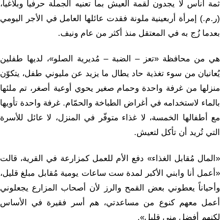
ثمة أناس لا يجدون لقمة العيش بما تعنيه الجملة حرفياً وبلاغياً،
(ر.م.) إمرأة أربعينية ملونة فقدت عائلها العامل في الأجر اليومي
بعدما زُج به في المعتقل منذ أكثر من عام ونيف.
هي من محافظة «تعز – الضبة – مُديرية الصلو»، لديها طفلين
يُعانيان من سوء تغذية حاد يطال ما يزيد عن مليوني طفل، يتكوّن
منزلها من غرفة واحدة وحمام صغير يحوي أوعية أصغر، تم ملئها
بالماء لاستخدامه في أغراض الطباخة والحمّام. غرفة واحدة تأويها
مع أطفالها الخمسة، لا غذاء متوفّر في المنزل، لا عائل للأسرة
التي تُريد أن تأكل لتعيش.
«المال مُقابل الغذاء» دفع الأم للعمل كمزارعة في القرية، قالت
«أعمل أنا وابني الأكبر لمدة ست ساعات يومية مُقابل مبلغ قليل،
وأحياناً يعطوني بعض القمح والرز لأن أصحاب المزارع يجعلوني
أعمل معهم كنوع من مساعدتي، هم أسر فقيرة في الأساس
لكنهم أفضل مني قليل».