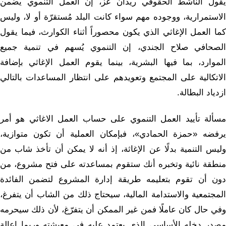
يقول الناشط الحقوقي ريدان عز، إن العمل التنموي يضمن
الاستمرارية، ووجوده مهم سواء كانت البلد مُستقرّة أو لا، وليس
كما العمل الإغاثي الذي يكون محصوراً أثناء الكوارث، فيما يقول
الصحافي صلاح الجندي، إن التنموي يُسهم في تنمية جميع
الموارد، بما فيها البشرية، بينما يقوم العمل الإغاثي بإضافة
الاتكالية على المجتمع وتعويدهم على انتظار المساعدات بالتالي
ازدياد البطالة.
مسألة تأييد العمل التنموي على حساب العمل الاغاثي هو أمر
يرفضه «حمزة الحمادي»، فبإمكان العملية أن تكون متوازية،
وليس التنمية بدلًا عن الإغاثة، إذ أنه لا يمكن أن تأخذ شاب من
منطقة نائية وتخبره أنك ستقوم بمساعدته على فتح مشروع، من
دون أن تقوم بتعليمه طريقة إدارة المشروع لتضمن الفائدة
المجتمعية والاستدامة المالية، سيحتاج ذلك من الشاب أن يتفرغ،
وفي حال كان عاملًا فمن غير الممكن أن يتفرّغ، لأن ذلك سيحرمه
مصدر دخله الأساسي الذي يعتمد عليه في معيشته وربما إعالة