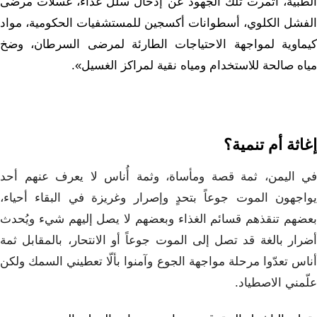
الطبية، أثمرت تلك الجهود عن إدخال سلل غذاء، غسلات مرضى
الفشل الكلوي، أسطوانات أكسجين للمستشفيات الحكومية، مواد
كيماوية لمواجهة الاحتياجات الطارئة لمرضى السرطان، وضخ
مياه صالحة للاستخدام ومياه نقية لمراكز الغسيل».
إغاثة أم تنمية؟
في اليمن، ثمة قصة ومأساة، وثمة أُناس لا يعرف عنهم أحد
يواجهون الموت جوعاً بتحدٍ وإصرار وغريزة في البقاء أحياء،
بعضهم تنقذهم قسائم الغذاء وبعضهم لا يصل إليهم شيء ويُحدث
أضرار بالغة قد تصل إلى الموت جوعاً أو الانتحار، بالمقابل ثمة
أناس تعدّوا مرحلة مواجهة الجوع وآمنوا بألّا تعطيني السمك ولكن
علّمني الاصطياد.