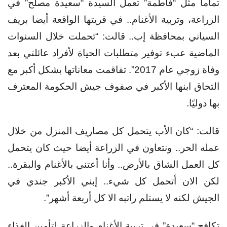
تماماً مثل “فاطمة” تعمل السيدة “سعيدة مصلح” في
الزراعة، وتربية الأغنام.. في قريتها الواقعة أيضا بريف
السياني بمحافظة إب.. قالت: “تحملت خلال السنوات
الماضية عبء توفير متطلبات الحياة لأفراد عائلتي بعد
وفاة زوجي عام 2017”. تفاقمت معاناتها بشكل أكبر مع
التحاق ابنها الأكبر في صفوف جيش الحكومة المعترف
بها دوليًا.
قالت: “كان الأب يتحمل كل مصاريف المنزل من خلال
عمله الحر.. ونتعاون في الزراعة أيضا حيث كان يتحمل
كل العمل الشاق بالأرض.. وأنا أعتني بالأغنام والبقرة..
لكن الان أتحمل كل شيء.. إبني الأكبر جندي في
الجيش لكنه لا يستلم راتبه الا كل أربعة أشهر”.
تكافح “سعيدة” في تربية الأغنام والزراعة لتأمين الغذاء