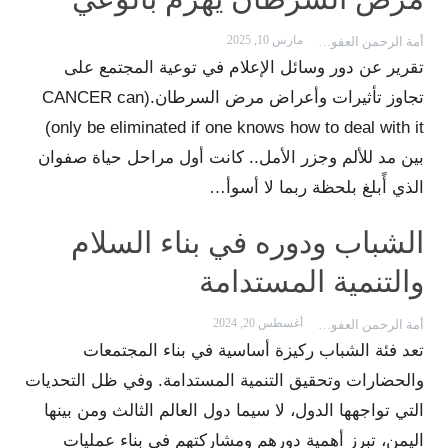
مارس 10, 2025
أمة الرحمن العفوري
تقرير عن دور وسائل الإعلام في توعية المجتمع على
تجاوز تأثيرات وأعراض مرض السرطان.(CANCER can
only be eliminated if one knows how to deal with it)
بين مد للألم وجزر الأمل.. كانت أول مراحل حياة صفوان
الذي أًبلغ بلحظة ربما لا أسوأ…
الشباب ودوره في بناء السلام
والتنمية المستدامة
أغسطس 20, 2024
أمة الرحمن العفوري
تعد فئة الشباب ركيزة أساسية في بناء المجتمعات
والحضارات وتحقيق التنمية المستدامة. وفي ظل التحديات
التي تواجهها الدول، لا سيما دول العالم الثالث ومن بينها
اليمن، تبرز أهمية دورهم ومشاركتهم في بناء عمليات