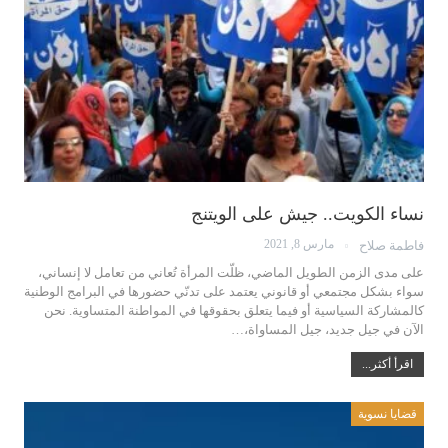
نساء الكويت.. جيش على الويتنج
مارس 8, 2021
فاطمة صلاح
على مدى الزمن الطويل الماضي، ظلّت المرأة تُعاني من تعامل لا إنساني،
سواء بشكل مجتمعي أو قانوني يعتمد على تدنّي حضورها في البرامج الوطنية
كالمشاركة السياسية أو فيما يتعلق بحقوقها في المواطنة المتساوية. نحن
الآن في جيل جديد، جيل المساواة،…
اقرأ أكثر...
قضايا نسوية