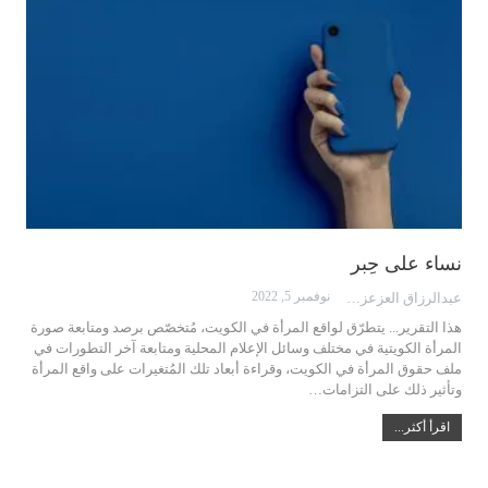
نساء على حِبر
نوفمبر 5, 2022
عبدالرزاق العزعزي
هذا التقرير... يتطرّق لواقع المرأة في الكويت، مُتخصّص برصد ومتابعة صورة
المرأة الكويتية في مختلف وسائل الإعلام المحلية ومتابعة آخر التطورات في
ملف حقوق المرأة في الكويت، وقراءة أبعاد تلك المُتغيرات على واقع المرأة
وتأثير ذلك على التزامات…
اقرأ أكثر...