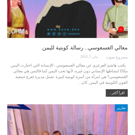
معالي العسعوسي.. رسالة كويتية لليمن
يناير 5, 2024
مشروع صوت
يكتب هاشم العزعزي عن معالي العسعوسي ، الإنسانة التي اختارت اليمن
مكانًا لنشاطها الإنساني دون غيره، لأنها تحب اليمن كما قالتمن هي معالي
العسعوسي؟ هي امرأة من أسرة كويتية كبيرة. تعمل مديرة لفرع جمعية
العون الكويتية في اليمن. كان…
اقرأ أكثر...
تقارير