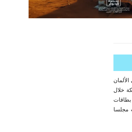
م 1984. حينها أرسى الألمان
كة خلال
 بطاقات
ت مجلسا