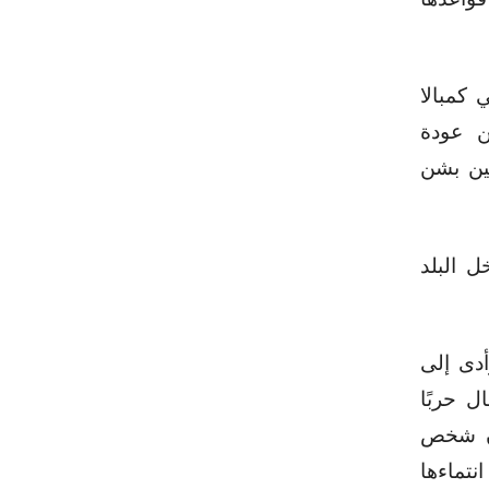
 كمبالا
ن عودة
ين بشن
ل البلد
 وأدى إلى
ل حربًا
الكثيفة والمنهجية، نحو 1 مليون شخص
نتماءها