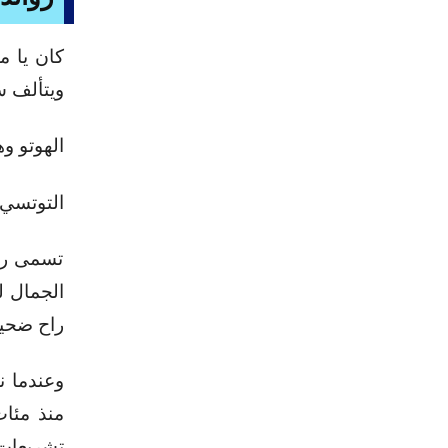
كان يا م
ويتألف س
الهوتو وهي أغ
التوتسي وهي ا
تسمى روا
الجمال ل
راح ضحيتها أكثر من 00
وعندما ن
منذ مئات
تشريعات م