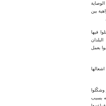
لوصاية
هية بين
لوا فيها
لبلدان
وا بعمل
اشعالها
و وشكّلوا
ته بسبب
قواعدها