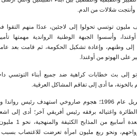
، وأنتجت شلالات من الدم.
مليون توتسي تحولوا إلى لاجئين، عددًا منهم التقوا في
وغندا، وأسسوا الجبهة الوطنية الرواندية مهمتها تأمي
ن إلى وطنهم، وإعادة تشكيل الحكومة، ثم قامت بعد عام
ر على الهوتو من أوغندا.
تو إلى بث خطابات كراهية ضد جميع أبناء التوتسي داخ
بالخونة، ما أدى إلى تفاقم المشاكل العرقية.
في 6 إبريل عام 1996؛ هجوم صاروخي استهدف رئيس رواندا
ائرة واغتياله برفقه رئيس أفريقي آخر؛ أدى إلى اشعا
امتدت لعدة أسابيع من المذابح 
واحهم، ونحو ربع مليون امرأة تعرضت للاغتصاب بسبب ا