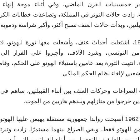
ر خمسينيات القرن الماضي، وفي أثناء موجة إنهاء ا
ة، زادت حالات التوتر في المملكة، وتصاعدت خطابات الكرا
بيلتين، وبدأت حالات العنف تصبح أكثر، وأكبر شراسة ودموية.
عام 1959، اشتعلت أحداث عنف، وأشعلت معها ثورة للهوتو، قت
من التوتسي، وشرد الآلاف، وأجبروا على الفرار إلى ا
. انتهت الثورة بعد عامين باستيلاء الهوتو على الحكم، وقام
شعبي لإلغاء نظام الحكم الملكي.
لصراعات وحركات العنف بين أبناء القبيلتين، ساهم في 
ذين خرجوا من منازلهم وبلدهم هاربين من الموت.
في عام 1962 أصبحت رواندا جمهورية مستقلة يهيمن عليها الهوت
 الهوتو فقط، وبقي الصراع بينهما مستمرًا. زادت وتير
تمييز والطبقية والتفضيل بين أبناء القبيلتين والتي أرسى 