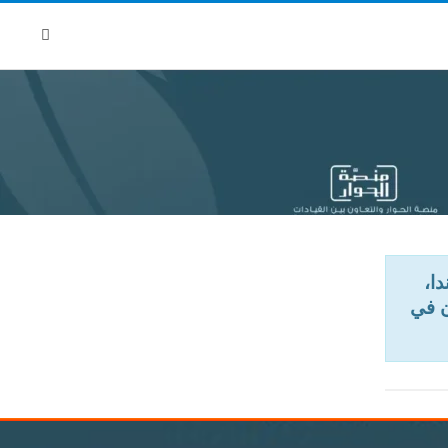
دا،
 من 800 ألف إنسان في