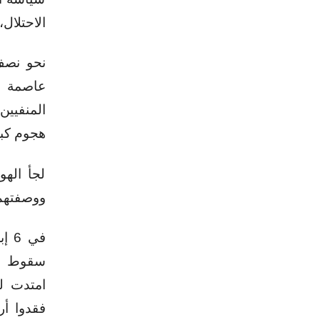
الاحتلال
نحو نصف 
عاصمة أ
المنفيي
هجوم كبي
لجأ الهو
ووصفتهم 
سقوط الط
فقدوا أر