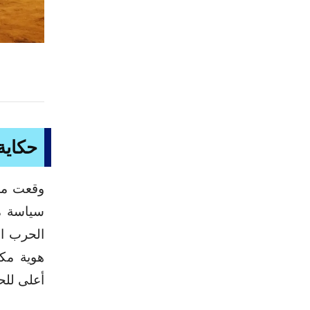
حكاي
سياسة مؤ
الحرب ال
هوية مكت
أعلى للح