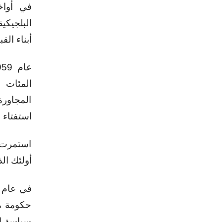
في أواخ
البلجيكي
أبناء الق
المئات 
المجاورة
استفتاء 
استمرت ا
أولئك ال
حكومة من
سياسة ال