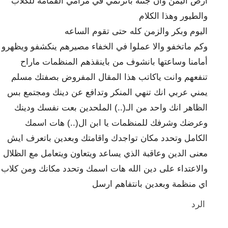
ارض اليمن وان جثته باترتمي في مرامي القمامه للكلاب
والطيور وهذا الكلام
اليوم وبكر والزمن كله حتى تقوم الساعه
وكم ماتخفو والا عملوا في الخفاء مصيرهم ينكشفو ويظهرو
أمامنا وساعتها بانشوف من باينقذهم المنظمات ماراح
تنفعهم وانت ياكاتب هذا المقال المفروض بصفتك مسلم
يمني عربي انك تنهي المنكر وتدافع عن دينك ومجتمع بس
الظاهر انك واحد من الـ(..) الملحدين بعت نفسك ودينك
وعرضك وشرفك للمنظمات يا ابن ال(..) هات اسمك
الكامل وتحدد مكان تواجدك واقامتك وبعدين باتعرف ايش
معنى الدين وعاقبة الذي يساعد ويتعاون ويتعامل مع الظلال
والاعتداء على دين الله هات اسمك وتحدد مكانك ومن كلاب
اي منظمة وبعدين بانتفاهم ارسل
الرد