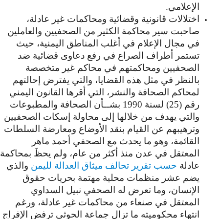
الإعلامي.
اختلالات قانونية وقضائية ومحاكمات غير عادلة،
صاحبت سير محاكمة الكثير من الصحفيين والعاملين
في مجال الإعلام في أغلب المناطق اليمنية، حيث
تستمر أطراف الصراع في رفع دعاوى قضائية ضد
الصحفيين ومحاكمتهم في محاكم غير متخصصة
بالنظر في مثل هذه القضايا، والتي يفترض إحالتهم
لمحاكم الصحافة والنشر، التي أقرها القانون اليمني
رقم (25) لسنة 1990 بشــأن الصحافة والمطبوعات
والتي يهدف من خلالها إلى محاولة إسكات الصحفيين
وترهيبهم عن القيام بنقد الأوضاع ومعارضة السلطات
القائمة، وهو ما يحدث مع الصحفي أحمد ماهر
المعتقل في عدن منذ أكثر من عام، ولم يحظَ بمحاكمة
عادلة
حسب تقرير تحالف ميثاق العدالة لليمن
والذي
يضم عشر منظمات محلية مهتمة بحريات حقوق
الإنسان، وما تعرض له الصحفي نبيل السداوي
المعتقل في صنعاء من محاكمات غير عادلة، ورغم
انتهاء محكوميته ما تزال جماعة الحوثي ترفض الإفراج