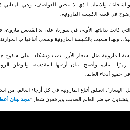
والشجاعة والايمان الذي لا ينحني للعواصف،
وهي المعاني ذا
ضوح في قصة الكنيسة المارونية.
لتي كانت بداياتها الأولى في سوريا، على يد القديس مارون، 
ميلاد، ولهذا سميت بالكنيسة المارونية وسمي أتباعها ب الموارنة.
يسة المارونية مثل أشجار الأرز، نمت وتشكلت على سفوح جبل
مزًا للبنان، وأصبح لبنان أرضها المقدسة، والوطن الر
في جميع أنحاء العالم.
ل “اليسار”، انطلق أتباع المارونية في كل أرجاء العالم. من استر
؛ ينشؤون حواضر العالم الحديث ويرفعون شعار “
مجد لبنان أعط