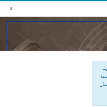
ومة
يسة
سار