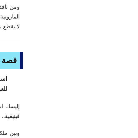
ومن نافذة
المارونية
لا يقطع ب
قصة ا
اسم
للع
إليسا.. 
فينيقية.
وبين ملك