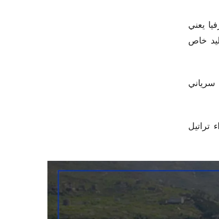
يا يعني
ليد خاص
 سرياني
 تراتيل