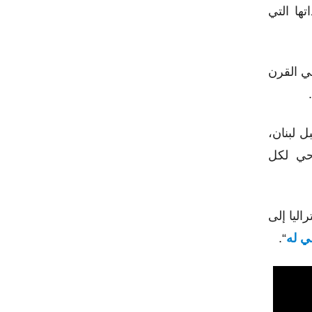
تها التي
في القرن
 لبنان،
وحي لكل
اليا إلى
ي له
“.