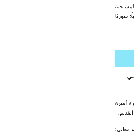
المسيحية
ا سوريًا
ني
ة أميرة
لقديم.
 معاني: