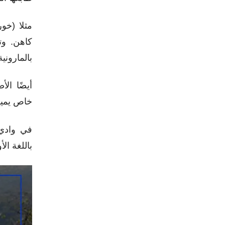
مثلا (خو
كاهن. وت
بالمارون
أيضًا ال
خاص يميز
في وادي 
باللغة ال