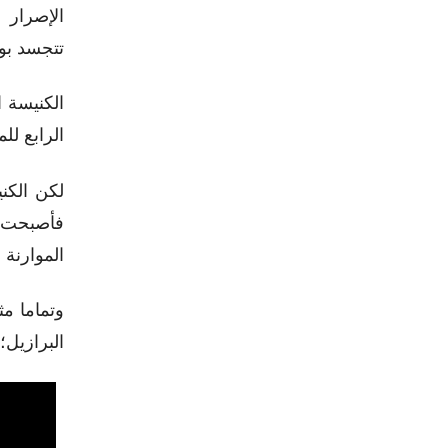
الإصرار 
تتجسد بو
الكنيسة ا
الرابع لل
لكن الكن
فأصبحت ر
الموارنة 
وتماما مث
البرازيل