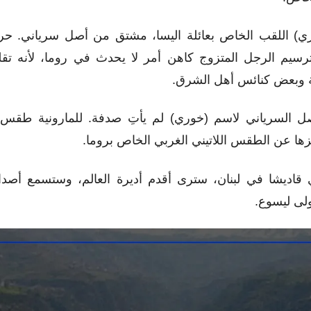
ري) اللقب الخاص بعائلة اليسا، مشتق من أصل سرياني. حرف
رسيم الرجل المتزوج كاهن أمر لا يحدث في روما، لأنه تق
ية وبعض كنائس أهل الشرق.
أصل السرياني لاسم (خوري) لم يأتِ صدفة. للمارونية طقس
ها عن الطقس اللاتيني الغربي الخاص بروما.
قاديشا في لبنان، سترى أقدم أديرة العالم، وستسمع أصداء
أولى ليسوع.