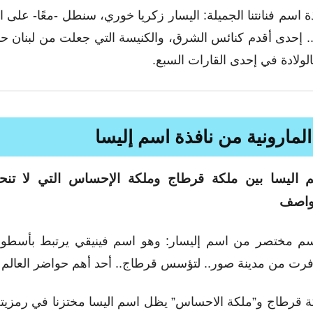
 اسم فنانتنا الجميلة: اليسار زكريا خوري، سنطل -معًا- على 
.. إحدى أقدم كنائس الشرق، والكنيسة التي جعلت من لبنان حبلً
الولادة في إحدى القارات السبع.
لمارونية من نافذة اسم إليسا
 اليسا بين ملكة قرطاج وملكة الإحساس التي لا تنح
واصف
اسم مختصر من اسم إليسار: وهو اسم فينيقي يرتبط بأسطور
. فرت من مدينة صور.. لتؤسس قرطاج.. أحد أهم حواضر العالم ا
ة قرطاج و”ملكة الاحساس” يظل اسم اليسا مختزنا في رمزيته