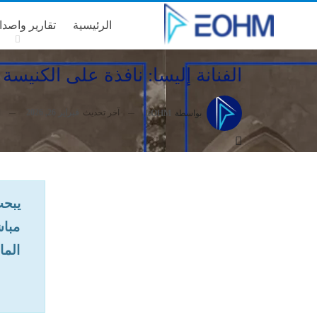
الرئيسية
تقارير واصدا
الفنانة إليسا: نافذة على الكنيسة 
آخر تحديث
فبراير 26, 2026
بواسطة
EOHM
يبحث
مباش
الما