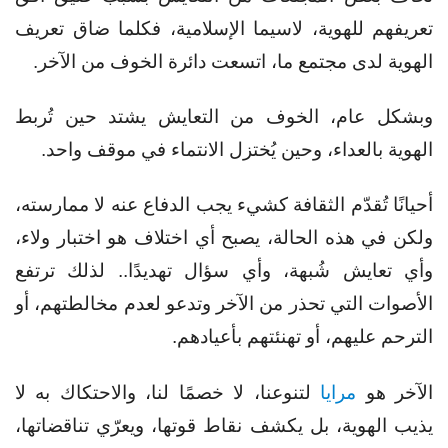
تعريفهم للهوية، لاسيما الإسلامية، فكلما ضاق تعريف
الهوية لدى مجتمع ما، اتسعت دائرة الخوف من الآخر.
وبشكل عام، الخوف من التعايش يشتد حين تُربط
الهوية بالعداء، وحين يُختزل الانتماء في موقف واحد.
أحيانًا تُقدّم الثقافة كشيء يجب الدفاع عنه لا ممارسته،
ولكن في هذه الحالة، يصبح أي اختلاف هو اختبار ولاء،
وأي تعايش شُبهة، وأي سؤال تهديدًا.. لذلك ترتفع
الأصوات التي تحذر من الآخر وتدعو لعدم مخالطتهم، أو
الترحم عليهم، أو تهنئتهم بأعيادهم.
الآخر هو
مرايا
لتنوعنا، لا خصمًا لنا، و
الاحتكاك به لا
يذيب الهوية، بل
يكشف نقاط قوتها، و
يعرّي تناقضاتها،