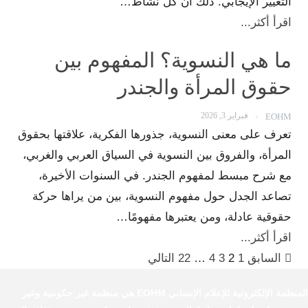
التغيير الإيجابي. ذلك أن كل نشاط…
اقرأ أكثر...
ما هي النسوية؟ المفهوم بين
حقوق المرأة والجندر
فبراير 3, 2026
EOHM
تعرف على معنى النسوية، جذورها الفكرية، علاقتها بحقوق
المرأة، والفروق بين النسوية في السياق العربي والغربي،
مع شرح مبسط لمفهوم الجندر. في السنوات الأخيرة،
تصاعد الجدل حول مفهوم النسوية، بين من يراها حركة
حقوقية عادلة، ومن يعتبرها مفهومًا…
اقرأ أكثر...
السابق
1
2
3
4
…
22
التالي
المنظمة الإلكترونية للإعلام الإنساني EOHM هي منظمة غير حكومية وغير