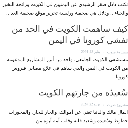
تكتب دلال صقر الرشيدي عن اليمنيين في الكويت ورائحة البخور
والحناء .. ودلال هي صحفية ورئيسة تحرير موقع صحيفة الغد…
كيف ساهمت الكويت في الحد من
تفشي كورونا في اليمن
يناير 13, 2024
مشروع صوت
مستشفى الكويت الجامعي، واحد من أبرز المشاريع المدعومة
من الكويت في اليمن والذي ساهم في علاج مصابي فيروس
كورونا..…
سُعيدُه من جارتهم الكويت
يونيو 22, 2024
مشروع صوت
المال مالك والدنيا تغني عن أموالك، والجار للجار، والمجورات
حظوظ وسُعيده وسُعيد قلبه وقلب أمه أبوه من…