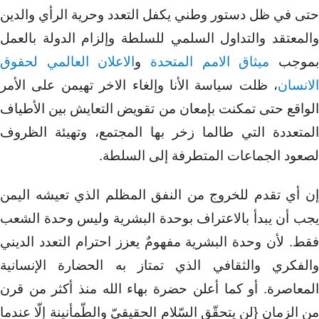
حتى في ظل دستور وطني يكفل التعدد وحرية الرأي والدين
والمعتقد والتداول السلمي للسلطة وإلزام الدولة بالعمل
موجب
ميثاق الامم المتحدة
و
الاعلان العالمي لحقوق
الانسان
، ظلت سياسة الأنا وإلغاء الاخر تهيمن على الأمر
الواقع حتى تمكنت بإمعان من تقويض التعايش بين الأطياف
المتعددة التي طالما زخر بها المجتمع، وتهيئة الظروف
لصعود الجماعات المتطرفة إلى السلطة.
إن أي تقدم للخروج من النفق المظلم الذي تعيشه اليمن
يجب أن يبدأ بالاعتراف بوحدة البشرية وليس وحدة الشعب
فقط. لأن وحدة البشرية مفهومٌ يعزز احترام التعدد الديني
والفكري والثقافي الذي تمتاز به الحضارة الإنسانية
المعاصرة. أو كما أعلن حضرة بهاء الله منذ أكثر من قرن
من الزمان {لن يتحقّق السّلام الحقيقيّ والطّمأنينة إلّا عندما