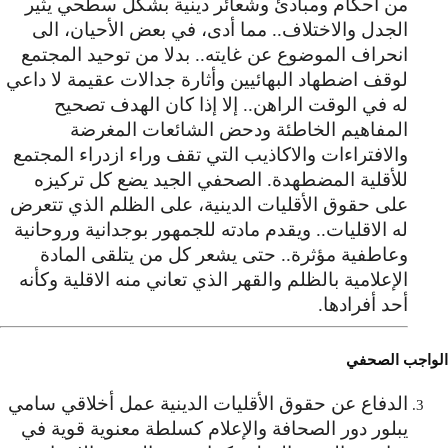
من أحكام ومبادئ وشعائر دينية بشكل سطحي يثير
الجدل والاختلاف.. مما أدى، في بعض الأحيان، الى
انحراف الموضوع عن غايته.. بدلا من توحيد المجتمع
لوقف اضطهاد البهائيين وأثارة جدالات عقيمة لا داعي
له في الوقت الراهن.. إلا إذا كان الهدف تصحيح
المفاهيم الخاطئة ودحض الشائعات المغرضة
والافتراءات والاكاذيب التي تقف وراء ازدراء المجتمع
للأقلية المضطهدة. الصحفي الجيد يضع كل تركيزه
على حقوق الأقليات الدينية، على الظلم الذي تتعرض
له الاقليات.. ويقدم مادته للجمهور بوجدانية وروحانية
وعاطفية مؤثرة.. حتى يشعر كل من يتلقى المادة
الإعلامية بالظلم والقهر الذي تعاني منه الاقلية وكأنه
أحد أفرادها.
الواجب الصحفي
الدفاع عن حقوق الأقليات الدينية عمل أخلاقي سامي
يبلور دور الصحافة والإعلام كسلطة معنوية قوية في