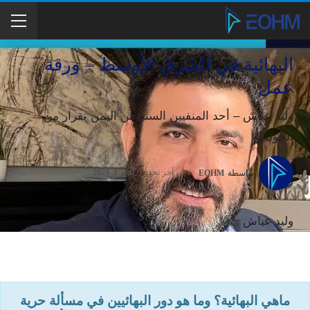
البهائية في الشرق الأوسط – ورقة
عمل
وليد عياش – أحد المنفيين الستة من اليمن بقرار من
الحوثيين
آخر تحديث
يناير 1, 2024
بواسطة
EOHM
وليد عياش
ماهي البهائية؟ وما هو دور البهائيين في مسألة حرية