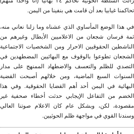
زالت السلطة الحوثية تحاكم ٢٤ بهائيا (انا واحداً منهم)
تحاكمنا غيابيا بعد أن قامت هي بنفينا من اليمن.
في هذا الوضع المأساوي الذي عشناه وما زلنا نعاني منه،
ثمة فرسان شجعان من الاعلاميين الأبطال وغيرهم من
الناشطين الحقوقيين الاحرار ومن الشخصيات الاجتماعية
الشجعان تطوعوا بالوقوف مع البهائيين المضطهدين في
التصدي للظلم والتعسف والاضطهاد الممنهج على مدار
السنوات السبع الماضية، ومن خلالهم أصبحت القضية
البهائية في اليمن أحد أهم القضايا الحقوقية. وفي هذا
الخضم من التفاعل الإيجابي حدثت أخطاء صحفية غير
مقصودة، لكن، وبشكل عام كان الاعلام صوتنا العالي
وسندنا القوي في مواجهة ظلم الحوثيين.